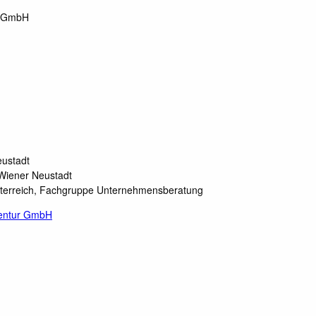
r GmbH
eustadt
Wiener Neustadt
sterreich, Fachgruppe Unternehmensberatung
gentur GmbH