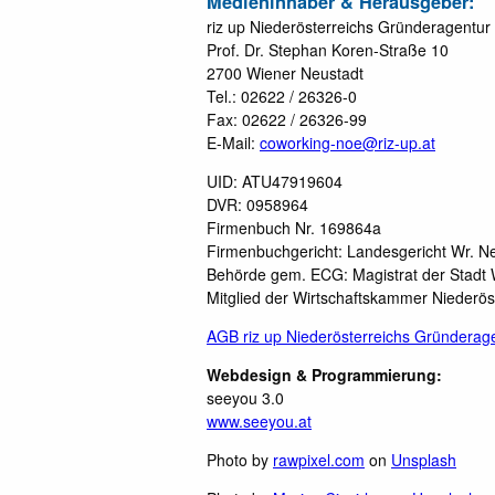
Medieninhaber & Herausgeber:
riz up Niederösterreichs Gründeragentu
Prof. Dr. Stephan Koren-Straße 10
2700 Wiener Neustadt
Tel.: 02622 / 26326-0
Fax: 02622 / 26326-99
E-Mail:
coworking-noe@riz-up.at
UID: ATU47919604
DVR: 0958964
Firmenbuch Nr. 169864a
Firmenbuchgericht: Landesgericht Wr. N
Behörde gem. ECG: Magistrat der Stadt 
Mitglied der Wirtschaftskammer Niederö
AGB riz up Niederösterreichs Gründera
Webdesign & Programmierung:
seeyou 3.0
www.seeyou.at
Photo by
rawpixel.com
on
Unsplash