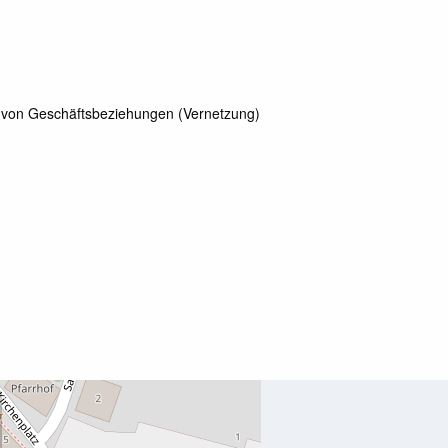
ng von Geschäftsbeziehungen (Vernetzung)
atz 3/5, 3340 Waidhofen/Ybbs