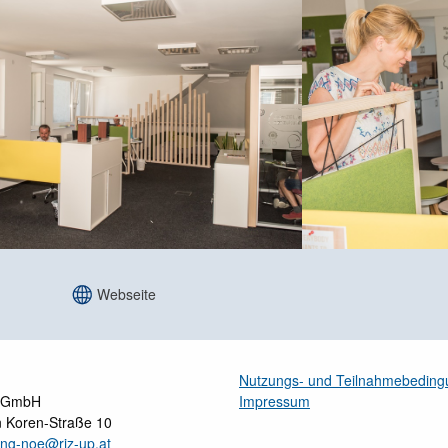
Webseite
Nutzungs- und Teilnahmebedin
ur GmbH
Impressum
an Koren-Straße 10
ing-noe@riz-up.at